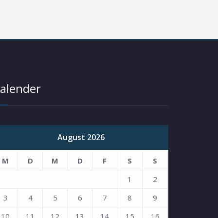
alender
August 2026
M
D
M
D
F
S
S
1
2
3
4
5
6
7
8
9
10
11
12
13
14
15
16