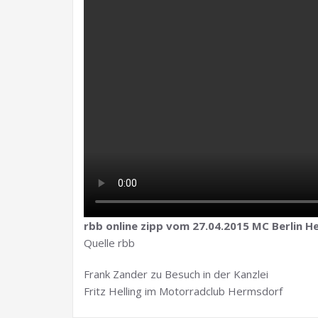
rbb online zipp vom 27.04.2015 MC Berlin He
Quelle rbb
Frank Zander zu Besuch in der Kanzlei
Fritz Helling im Motorradclub Hermsdorf